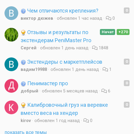
Чем отличаются крепления?
0
виктор дюжев
обновлен
1 час назад
0
Отзывы и результаты по
Начат
+270
экстендерам PeniMaster Pro
Cеpгей
обновлен
1 день назад
1848
Экстендеры с маркетплейсов
0
вадим19988
обновлен
1 день назад
1
Пенимастер про
0
добрый
обновлен
5 месяцев назад
6
Калибровочный груз на веревке
0
вместо веса на хендер
kirov
обновлен
1 год назад
0
показать все темы